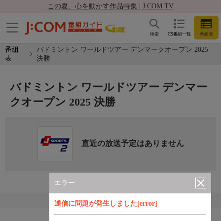
この夏、心を動かす作品特集 | J:COM TV
検索
CS番組一覧
番組表
番組
バドミントン ワールドツアー デンマークオープン 2025
表
決勝
バドミントン ワールドツアー デンマー
クオープン 2025 決勝
直近の放送予定はありません
エラー
通信に問題が発生しました[error]