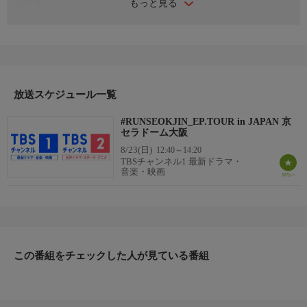
もっと見る
出演者
JIN(BTS)
番組内容
全世界のファンが歓喜したBTS JINの初ソロコンサートツアー
『#RUNSEOKJIN_EP.TOUR in JAPAN』より、2025年7月13日に行
われた京セラドーム大阪・ファイナル公演を独占放送する。人気
オリジナル番組『RUN JIN』のスピンオフとして企画され、JIN
放送スケジュール一覧
が最愛のファンたちをゲストとして迎え、共に様々なミッション
#RUNSEOKJIN_EP.TOUR in JAPAN 京
に挑戦するという、愛と多幸感に満ちた感動的なステージになっ
セラドーム大阪
た。
8/23(日)
12:40～14:20
制作
TBSチャンネル1 最新ドラマ・
2025
音楽・映画
プロデューサー
イ・サンホ
この番組をチェックした人が見ている番組