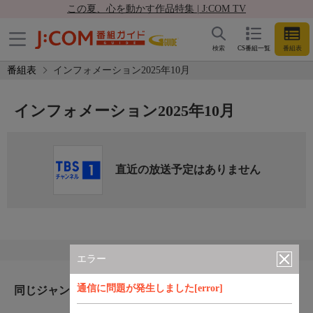
この夏、心を動かす作品特集 | J:COM TV
検索
CS番組一覧
番組表
番組表
インフォメーション2025年10月
インフォメーション2025年10月
直近の放送予定はありません
エラー
通信に問題が発生しました[error]
同じジャンルのおすすめ番組