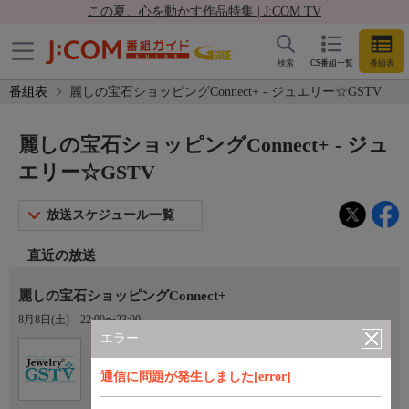
この夏、心を動かす作品特集 | J:COM TV
検索
CS番組一覧
番組表
番組表
麗しの宝石ショッピングConnect+ - ジュエリー☆GSTV
麗しの宝石ショッピングConnect+ - ジュ
エリー☆GSTV
放送スケジュール一覧
直近の放送
麗しの宝石ショッピングConnect+
8月8日(土)
22:00〜23:00
エラー
Ch.202
ジュエリー☆GSTV
通信に問題が発生しました[error]