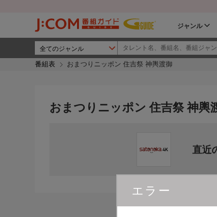
ジャンル
番組表
おまつりニッポン 住吉祭 神輿渡御
おまつりニッポン 住吉祭 神輿
直近
エラー