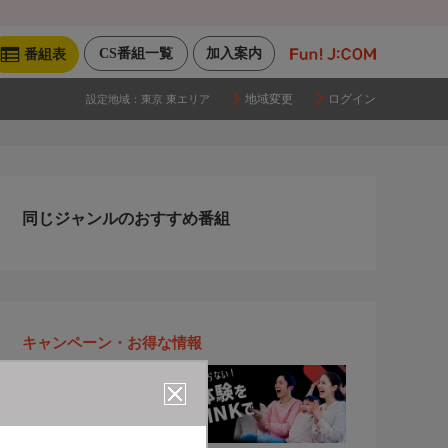
CS番組一覧
加入案内
番組表
地域変更
ログイン
設定地域：
東京 東エリア
同じジャンルのおすすめ番組
キャンペーン・お得な情報