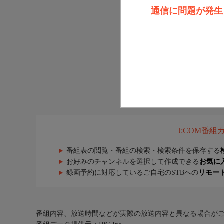
通信に問題が発生しま
J:COM番
番組表の閲覧・番組の検索・検索条件を保存する
お好みのチャンネルを選択して作成できる
お気に
録画予約に対応しているご自宅のSTBへの
リモー
番組内容、放送時間などが実際の放送内容と異なる場合が