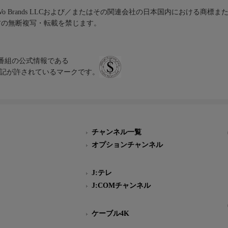
iVo Brands LLCおよび／またはその関連会社の日本国内における商標
材の無断複写・転載を禁じます。
、テレビ番組の公式情報である
スにのみ表記が許されているマークです。
チャンネル一覧
オプションチャンネル
J:テレ
J:COMチャンネル
ケーブル4K