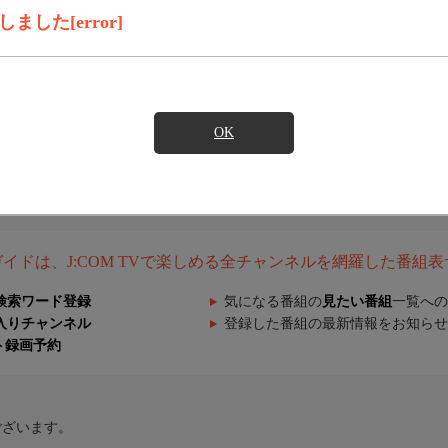
した[error]
OK
組ガイドは、J:COM TVで楽しめる全チャンネルを網羅した番組
検索ワード登録
気になる番組の
見たい番組
一覧への
入りチャンネル
登録した番組の最新情報をお知らせ
ト録画予約
ございます。