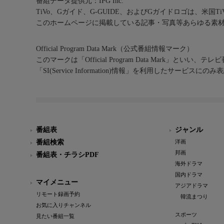
番組データ提供元：IPG Inc.
TiVo、Gガイド、G-GUIDE、およびGガイドロゴは、米国T
このホームページに掲載している記事・写真等あらゆる素
Official Program Data Mark（公式番組情報マーク）
このマークは「Official Program Data Mark」といい
「SI(Service Information)情報」を利用したサービ
番組表
ジャンル
番組検索
洋画
邦画
番組表・チラシPDF
海外ドラマ
国内ドラマ
マイメニュー
アジアドラマ
リモート録画予約
韓流まつり
お気に入りチャンネル
スポーツ
見たい番組一覧