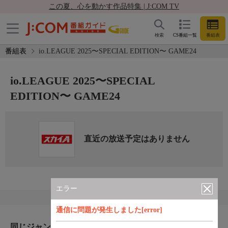
この夏、心を動かす作品特集 | J:COM TV
検索
CS番組一覧
番組表
番組表
io.LEAGUE 2025〜SPECIAL EDITION〜 GAME24
io.LEAGUE 2025〜SPECIAL
EDITION〜 GAME24
直近の放送予定はありません
エラー
通信に問題が発生しました[error]
同じジャンルのおすすめ番組