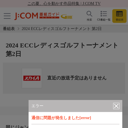
この夏、心を動かす作品特集 | J:COM TV
検索
CS番組一覧
番組表
番組表
2024 ECCレディスゴルフトーナメント 第2日
2024 ECCレディスゴルフトーナメント
第2日
直近の放送予定はありません
エラー
通信に問題が発生しました[error]
同じジャンルのおすすめ番組