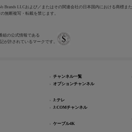
iVo Brands LLCおよび／またはその関連会社の日本国内における商標
材の無断複写・転載を禁じます。
、テレビ番組の公式情報である
スにのみ表記が許されているマークです。
チャンネル一覧
オプションチャンネル
J:テレ
J:COMチャンネル
ケーブル4K