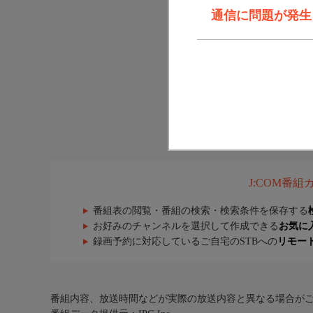
通信に問題が発生しま
J:COM番
番組表の閲覧・番組の検索・検索条件を保存する
お好みのチャンネルを選択して作成できる
お気に
録画予約に対応しているご自宅のSTBへの
リモー
番組内容、放送時間などが実際の放送内容と異なる場合が