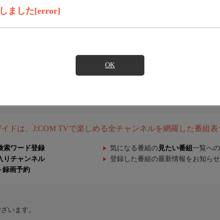
した[error]
OK
組ガイドは、J:COM TVで楽しめる全チャンネルを網羅した番組
検索ワード登録
気になる番組の
見たい番組
一覧への
入りチャンネル
登録した番組の最新情報をお知らせ
ト録画予約
ございます。