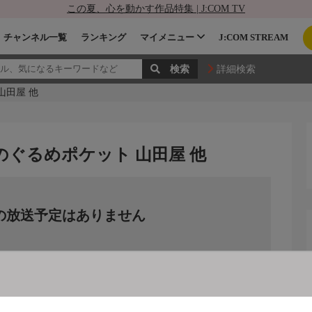
この夏、心を動かす作品特集 | J:COM TV
チャンネル一覧
ランキング
マイメニュー
J:COM STREAM
詳細検索
山田屋 他
んのぐるめポケット 山田屋 他
の放送予定はありません