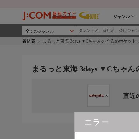
ジャンル
番組表
まるっと東海 3days ▼Cちゃんのぐるめポケット 
まるっと東海 3days ▼Cちゃ
直近
エラー