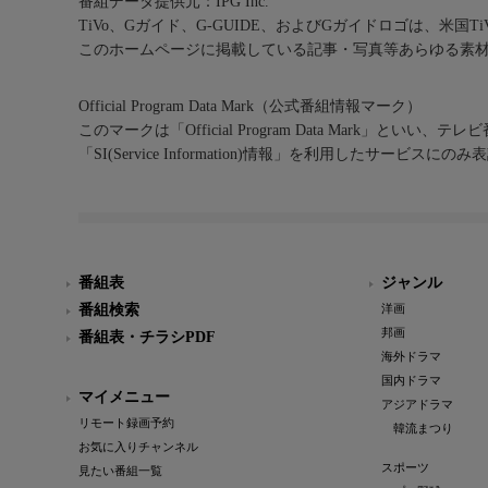
番組データ提供元：IPG Inc.
TiVo、Gガイド、G-GUIDE、およびGガイドロゴは、米国T
このホームページに掲載している記事・写真等あらゆる素
Official Program Data Mark（公式番組情報マーク）
このマークは「Official Program Data Mark」といい
「SI(Service Information)情報」を利用したサービ
番組表
ジャンル
番組検索
洋画
邦画
番組表・チラシPDF
海外ドラマ
国内ドラマ
マイメニュー
アジアドラマ
リモート録画予約
韓流まつり
お気に入りチャンネル
スポーツ
見たい番組一覧