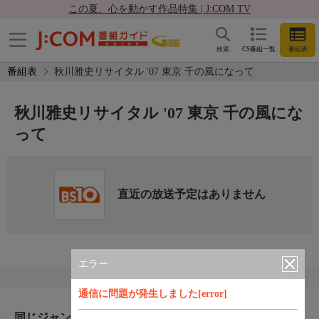
この夏、心を動かす作品特集 | J:COM TV
検索
CS番組一覧
番組表
番組表
秋川雅史リサイタル '07 東京 千の風になって
秋川雅史リサイタル '07 東京 千の風にな
って
直近の放送予定はありません
エラー
通信に問題が発生しました[error]
同じジャンルのおすすめ番組