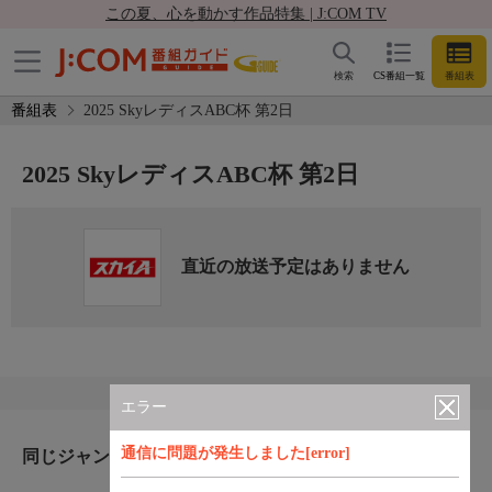
この夏、心を動かす作品特集 | J:COM TV
検索
CS番組一覧
番組表
番組表
2025 SkyレディスABC杯 第2日
2025 SkyレディスABC杯 第2日
直近の放送予定はありません
エラー
通信に問題が発生しました[error]
同じジャンルのおすすめ番組