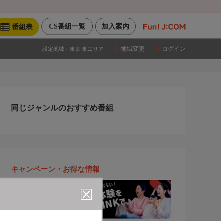
CS番組一覧
加入案内
番組表
地域変更
ログイン
設定地域：
東京 東エリア
同じジャンルのおすすめ番組
キャンペーン・お得な情報