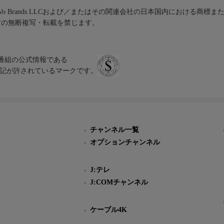
iVo Brands LLCおよび／またはその関連会社の日本国内における商標
材の無断複写・転載を禁じます。
、テレビ番組の公式情報である
スにのみ表記が許されているマークです。
チャンネル一覧
オプションチャンネル
J:テレ
J:COMチャンネル
ケーブル4K