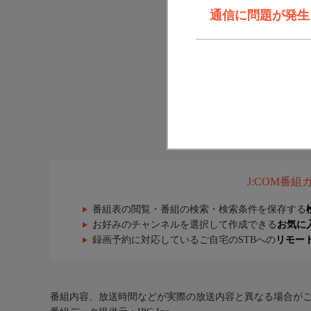
通信に問題が発生しま
J:COM番
番組表の閲覧・番組の検索・検索条件を保存する
お好みのチャンネルを選択して作成できる
お気に
録画予約に対応しているご自宅のSTBへの
リモー
番組内容、放送時間などが実際の放送内容と異なる場合が