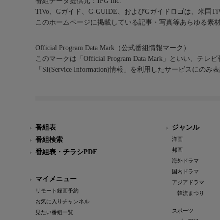
番組データ提供元：IPG Inc.
TiVo、Gガイド、G-GUIDE、およびGガイドロゴは、米国T
このホームページに掲載している記事・写真等あらゆる素
Official Program Data Mark（公式番組情報マーク）
このマークは「Official Program Data Mark」といい
「SI(Service Information)情報」を利用したサービ
番組表
ジャンル
番組検索
洋画
邦画
番組表・チラシPDF
海外ドラマ
国内ドラマ
マイメニュー
アジアドラマ
リモート録画予約
韓流まつり
お気に入りチャンネル
スポーツ
見たい番組一覧