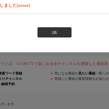
した[error]
OK
組ガイドは、J:COM TVで楽しめる全チャンネルを網羅した番組
検索ワード登録
気になる番組の
見たい番組
一覧への
入りチャンネル
登録した番組の最新情報をお知らせ
ト録画予約
ございます。