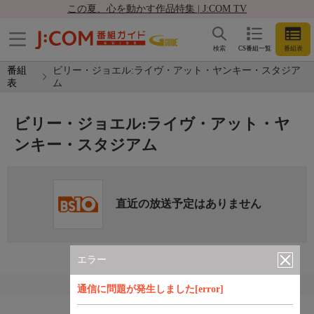
この夏、心を動かす作品特集 | J:COM TV
検索
CS番組一覧
番組表
番組
ビリー・ジョエル:ライヴ・アット・ヤンキー・スタジア
表
ム
ビリー・ジョエル:ライヴ・アット・ヤ
ンキー・スタジアム
直近の放送予定はありません
エラー
通信に問題が発生しました[error]