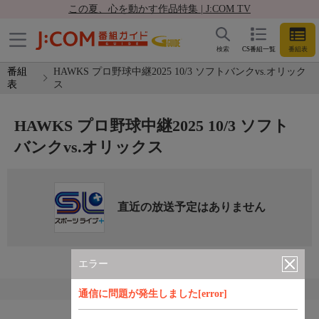
この夏、心を動かす作品特集 | J:COM TV
検索
CS番組一覧
番組表
番組
HAWKS プロ野球中継2025 10/3 ソフトバンクvs.オリック
表
ス
HAWKS プロ野球中継2025 10/3 ソフト
バンクvs.オリックス
直近の放送予定はありません
エラー
通信に問題が発生しました[error]