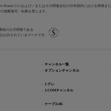
iVo Brands LLCおよび／またはその関連会社の日本国内における商標
材の無断複写・転載を禁じます。
、テレビ番組の公式情報である
スにのみ表記が許されているマークです。
チャンネル一覧
オプションチャンネル
J:テレ
J:COMチャンネル
ケーブル4K