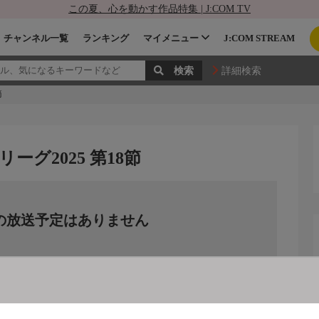
この夏、心を動かす作品特集 | J:COM TV
チャンネル一覧
ランキング
マイメニュー
J:COM STREAM
詳細検索
節
ーグ2025 第18節
の放送予定はありません