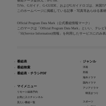
番組データ提供元：IPG Inc.
TiVo、Gガイド、G-GUIDE、およびGガイドロゴは、米国T
このホームページに掲載している記事・写真等あらゆる素
Official Program Data Mark（公式番組情報マーク）
このマークは「Official Program Data Mark」といい
「SI(Service Information)情報」を利用したサービ
番組表
ジャンル
番組検索
洋画
邦画
番組表・チラシPDF
海外ドラマ
国内ドラマ
マイメニュー
アジアドラマ
リモート録画予約
韓流まつり
お気に入りチャンネル
スポーツ
見たい番組一覧