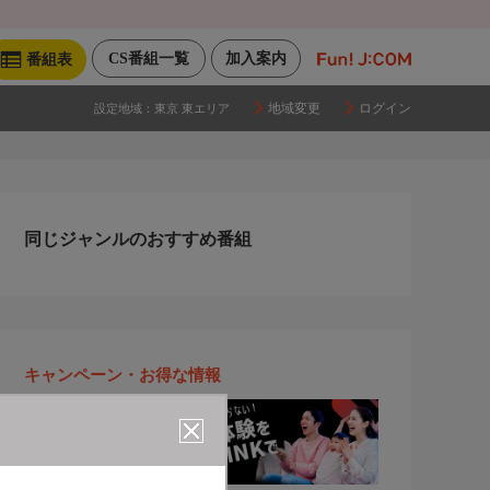
CS番組一覧
加入案内
番組表
地域変更
ログイン
設定地域：
東京 東エリア
同じジャンルのおすすめ番組
キャンペーン・お得な情報