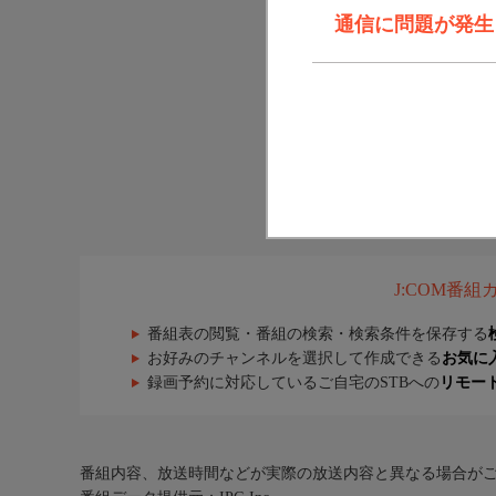
通信に問題が発生しま
J:COM番
番組表の閲覧・番組の検索・検索条件を保存する
お好みのチャンネルを選択して作成できる
お気に
録画予約に対応しているご自宅のSTBへの
リモー
番組内容、放送時間などが実際の放送内容と異なる場合が