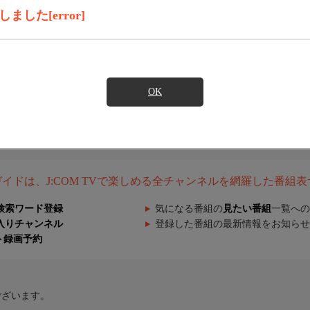
した[error]
OK
組ガイドは、J:COM TVで楽しめる全チャンネルを網羅した番組
検索ワード登録
気になる番組の
見たい番組
一覧への
入りチャンネル
登録した番組の最新情報をお知らせ
ト録画予約
ございます。