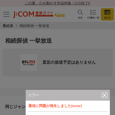
この夏、心を動かす作品特集 | J:COM TV
検索
CS番組一覧
番組表
番組表
相続探偵 一挙放送
相続探偵 一挙放送
直近の放送予定はありません
エラー
通信に問題が発生しました[error]
同じジャンルのおすすめ番組