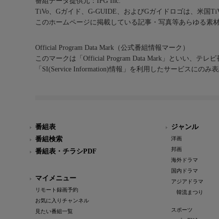
番組データ提供元：IPG Inc.
TiVo、Gガイド、G-GUIDE、およびGガイドロゴは、米国T
このホームページに掲載している記事・写真等あらゆる素
Official Program Data Mark（公式番組情報マーク）
このマークは「Official Program Data Mark」といい
「SI(Service Information)情報」を利用したサービ
番組表
ジャンル
番組検索
洋画
邦画
番組表・チラシPDF
海外ドラマ
国内ドラマ
マイメニュー
アジアドラマ
リモート録画予約
韓流まつり
お気に入りチャンネル
スポーツ
見たい番組一覧