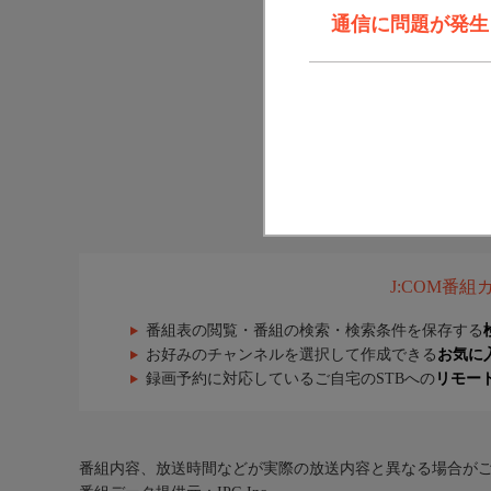
通信に問題が発生しま
J:COM番
番組表の閲覧・番組の検索・検索条件を保存する
お好みのチャンネルを選択して作成できる
お気に
録画予約に対応しているご自宅のSTBへの
リモー
番組内容、放送時間などが実際の放送内容と異なる場合が