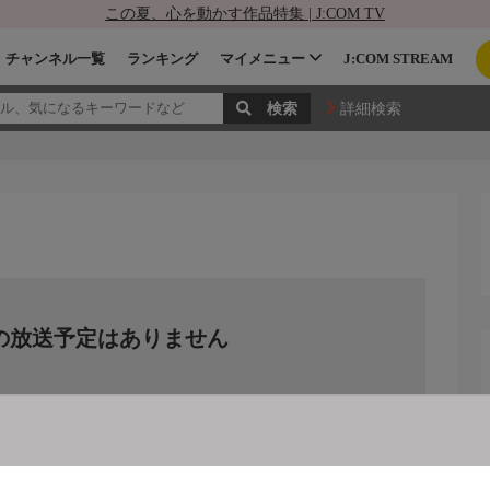
この夏、心を動かす作品特集 | J:COM TV
チャンネル一覧
ランキング
マイメニュー
J:COM STREAM
詳細検索
の放送予定はありません