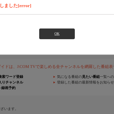
した[error]
OK
組ガイドは、J:COM TVで楽しめる全チャンネルを網羅した番組
検索ワード登録
気になる番組の
見たい番組
一覧への
入りチャンネル
登録した番組の最新情報をお知らせ
ト録画予約
ございます。