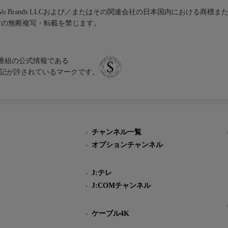
iVo Brands LLCおよび／またはその関連会社の日本国内における商標
材の無断複写・転載を禁じます。
、テレビ番組の公式情報である
スにのみ表記が許されているマークです。
チャンネル一覧
オプションチャンネル
J:テレ
J:COMチャンネル
ケーブル4K