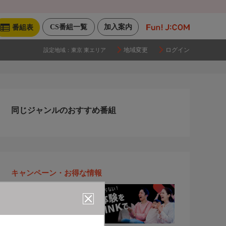
CS番組一覧
加入案内
番組表
地域変更
ログイン
設定地域：
東京 東エリア
同じジャンルのおすすめ番組
キャンペーン・お得な情報