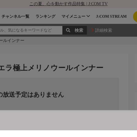
この夏、心を動かす作品特集 | J:COM TV
チャンネル一覧
ランキング
マイメニュー
J:COM STREAM
詳細検索
ウールインナー
・エラ極上メリノウールインナー
の放送予定はありません