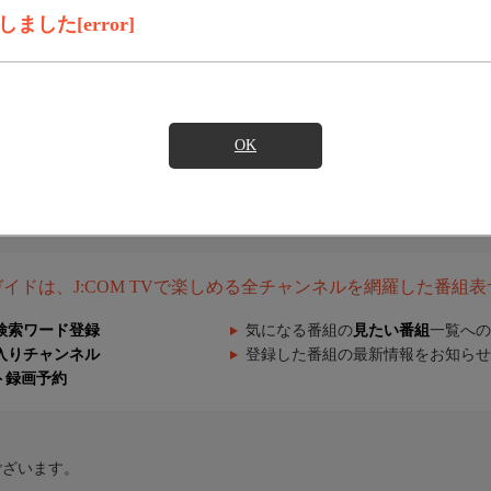
した[error]
OK
組ガイドは、J:COM TVで楽しめる全チャンネルを網羅した番組
検索ワード登録
気になる番組の
見たい番組
一覧への
入りチャンネル
登録した番組の最新情報をお知らせ
ト録画予約
ございます。