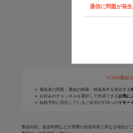
通信に問題が発生しま
J:COM番
番組表の閲覧・番組の検索・検索条件を保存する
お好みのチャンネルを選択して作成できる
お気に
録画予約に対応しているご自宅のSTBへの
リモー
番組内容、放送時間などが実際の放送内容と異なる場合が