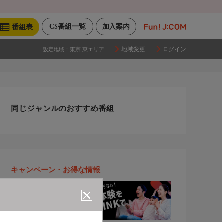
CS番組一覧
加入案内
番組表
地域変更
ログイン
設定地域：
東京 東エリア
同じジャンルのおすすめ番組
キャンペーン・お得な情報