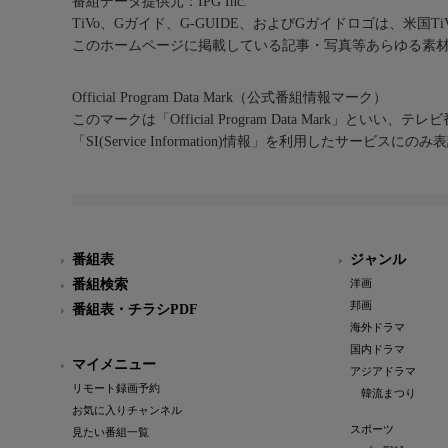
番組データ提供元：IPG Inc.
TiVo、Gガイド、G-GUIDE、およびGガイドロゴは、米国T
このホームページに掲載している記事・写真等あらゆる素
Official Program Data Mark（公式番組情報マーク）
このマークは「Official Program Data Mark」といい
「SI(Service Information)情報」を利用したサービ
番組表
ジャンル
番組検索
洋画
邦画
番組表・チラシPDF
海外ドラマ
国内ドラマ
マイメニュー
アジアドラマ
リモート録画予約
韓流まつり
お気に入りチャンネル
スポーツ
見たい番組一覧