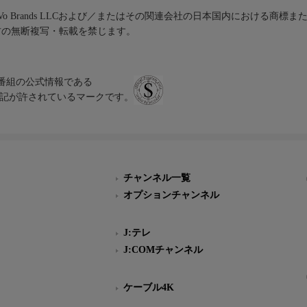
iVo Brands LLCおよび／またはその関連会社の日本国内における商標
材の無断複写・転載を禁じます。
、テレビ番組の公式情報である
スにのみ表記が許されているマークです。
チャンネル一覧
オプションチャンネル
J:テレ
J:COMチャンネル
ケーブル4K