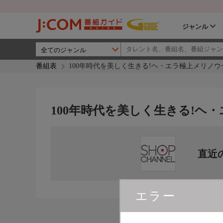
ジャンル
番組表
100年時代を美しく生きる!ヘ・エラ極上メリノ
100年時代を美しく生きる!ヘ
直近
エラー