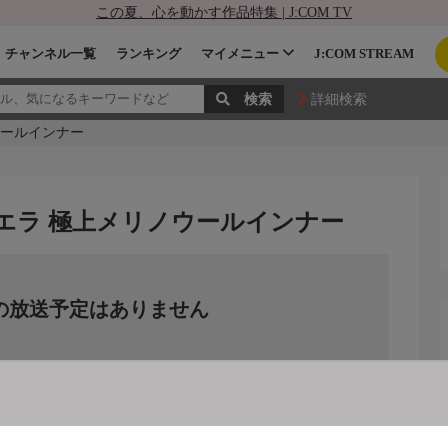
この夏、心を動かす作品特集 | J:COM TV
チャンネル一覧
ランキング
マイメニュー
J:COM STREAM
詳細検索
ウールインナー
・エラ 極上メリノウールインナー
の放送予定はありません