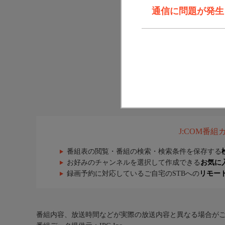
通信に問題が発生しま
J:COM番
番組表の閲覧・番組の検索・検索条件を保存する
お好みのチャンネルを選択して作成できる
お気に
録画予約に対応しているご自宅のSTBへの
リモー
番組内容、放送時間などが実際の放送内容と異なる場合が