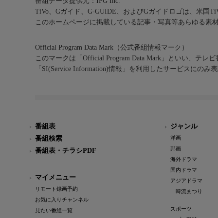
番組データ提供元：IPG Inc.
TiVo、Gガイド、G-GUIDE、およびGガイドロゴは、米国T
このホームページに掲載している記事・写真等あらゆる素
Official Program Data Mark（公式番組情報マーク）
このマークは「Official Program Data Mark」といい
「SI(Service Information)情報」を利用したサービ
番組表
ジャンル
番組検索
洋画
邦画
番組表・チラシPDF
海外ドラマ
国内ドラマ
マイメニュー
アジアドラマ
リモート録画予約
韓流まつり
お気に入りチャンネル
スポーツ
見たい番組一覧