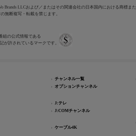
iVo Brands LLCおよび／またはその関連会社の日本国内における商標
材の無断複写・転載を禁じます。
、テレビ番組の公式情報である
スにのみ表記が許されているマークです。
チャンネル一覧
オプションチャンネル
J:テレ
J:COMチャンネル
ケーブル4K