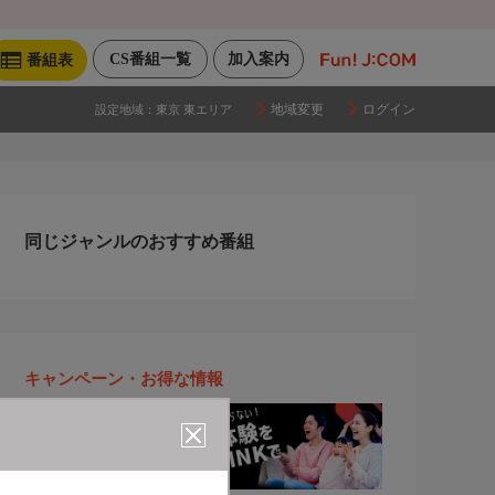
CS番組一覧
加入案内
番組表
地域変更
ログイン
設定地域：
東京 東エリア
同じジャンルのおすすめ番組
キャンペーン・お得な情報