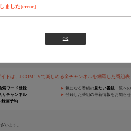
した[error]
OK
組ガイドは、J:COM TVで楽しめる全チャンネルを網羅した番組
検索ワード登録
気になる番組の
見たい番組
一覧への
入りチャンネル
登録した番組の最新情報をお知らせ
ト録画予約
ございます。