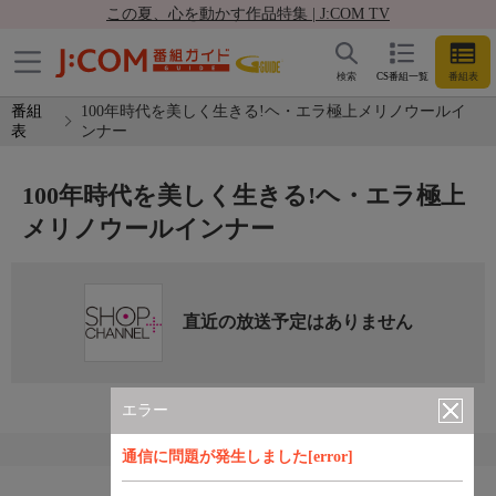
この夏、心を動かす作品特集 | J:COM TV
検索
CS番組一覧
番組表
番組
100年時代を美しく生きる!ヘ・エラ極上メリノウールイ
表
ンナー
100年時代を美しく生きる!ヘ・エラ極上
メリノウールインナー
直近の放送予定はありません
エラー
通信に問題が発生しました[error]