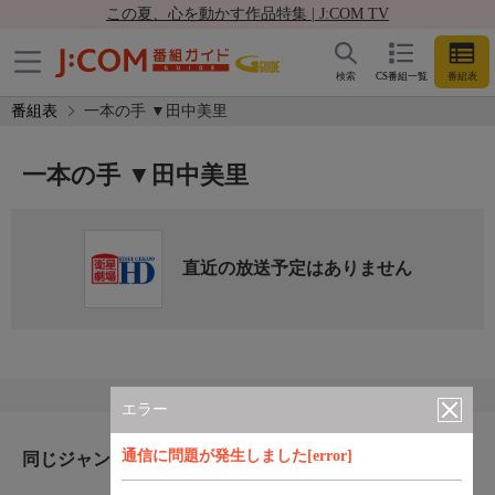
この夏、心を動かす作品特集 | J:COM TV
検索
CS番組一覧
番組表
番組表
一本の手 ▼田中美里
一本の手 ▼田中美里
直近の放送予定はありません
エラー
通信に問題が発生しました[error]
同じジャンルのおすすめ番組