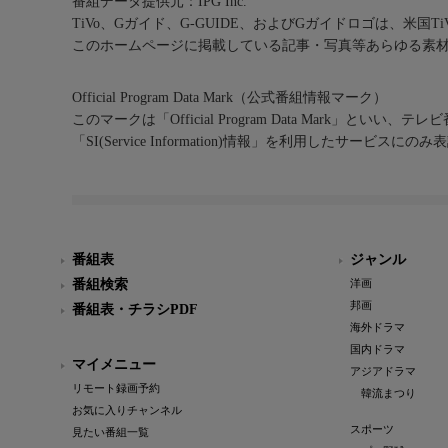
番組データ提供元：IPG Inc.
TiVo、Gガイド、G-GUIDE、およびGガイドロゴは、米国T
このホームページに掲載している記事・写真等あらゆる素
Official Program Data Mark（公式番組情報マーク）
このマークは「Official Program Data Mark」といい
「SI(Service Information)情報」を利用したサービ
番組表
ジャンル
番組検索
洋画
邦画
番組表・チラシPDF
海外ドラマ
国内ドラマ
マイメニュー
アジアドラマ
リモート録画予約
韓流まつり
お気に入りチャンネル
スポーツ
見たい番組一覧