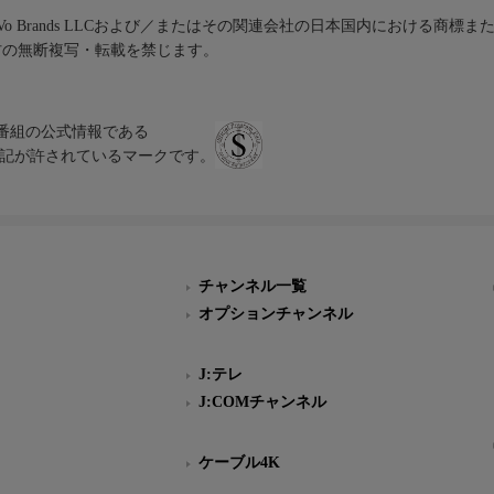
iVo Brands LLCおよび／またはその関連会社の日本国内における商標
材の無断複写・転載を禁じます。
、テレビ番組の公式情報である
スにのみ表記が許されているマークです。
チャンネル一覧
オプションチャンネル
J:テレ
J:COMチャンネル
ケーブル4K