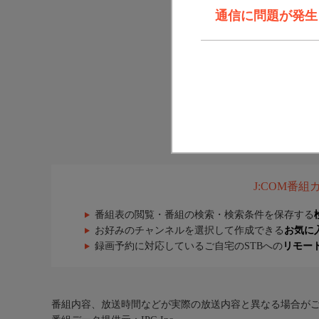
通信に問題が発生しま
J:COM番
番組表の閲覧・番組の検索・検索条件を保存する
お好みのチャンネルを選択して作成できる
お気に
録画予約に対応しているご自宅のSTBへの
リモー
番組内容、放送時間などが実際の放送内容と異なる場合が