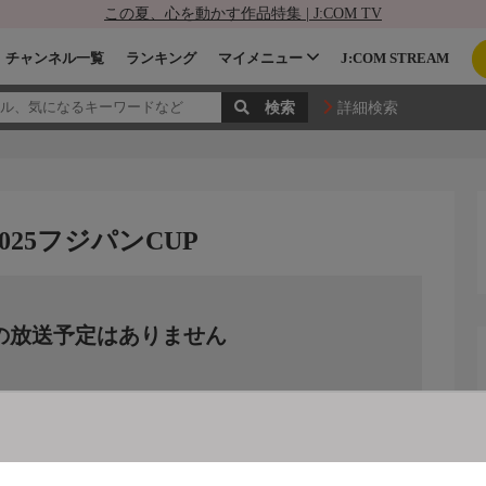
この夏、心を動かす作品特集 | J:COM TV
チャンネル一覧
ランキング
マイメニュー
J:COM STREAM
詳細検索
025フジパンCUP
の放送予定はありません