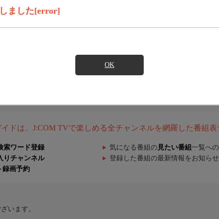
した[error]
OK
組ガイドは、J:COM TVで楽しめる全チャンネルを網羅した番組
検索ワード登録
気になる番組の
見たい番組
一覧への
入りチャンネル
登録した番組の最新情報をお知らせ
ト録画予約
ございます。