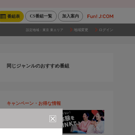
CS番組一覧
加入案内
番組表
地域変更
ログイン
設定地域：
東京 東エリア
同じジャンルのおすすめ番組
キャンペーン・お得な情報