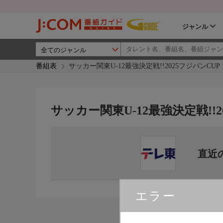
ジャンル
番組表
サッカー関東U-12最強決定戦!!2025フジパンCUP
サッカー関東U-12最強決定戦!!2
直近
エラー