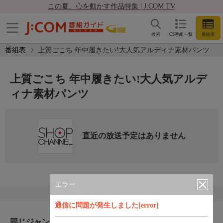
この夏、心を動かす作品特集 | J:COM TV
検索
CS番組一覧
番組表
番組表
上質ごこち 年中履きたい!大人気アルディナ素材パンツ
上質ごこち 年中履きたい!大人気アルデ
ィナ素材パンツ
直近の放送予定はありません
エラー
通信に問題が発生しました[error]
同じジャンルのおすすめ番組