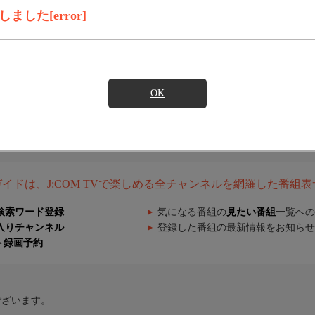
した[error]
OK
組ガイドは、J:COM TVで楽しめる全チャンネルを網羅した番組
検索ワード登録
気になる番組の
見たい番組
一覧への
入りチャンネル
登録した番組の最新情報をお知らせ
ト録画予約
ございます。