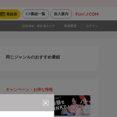
CS番組一覧
加入案内
番組表
地域変更
ログイン
設定地域：
東京 東エリア
同じジャンルのおすすめ番組
キャンペーン・お得な情報