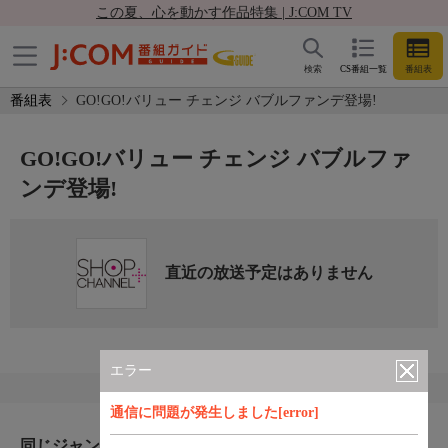
この夏、心を動かす作品特集 | J:COM TV
検索
CS番組一覧
番組表
番組表
GO!GO!バリュー チェンジ バブルファンデ登場!
GO!GO!バリュー チェンジ バブルファ
ンデ登場!
直近の放送予定はありません
エラー
通信に問題が発生しました[error]
同じジャンルのおすすめ番組