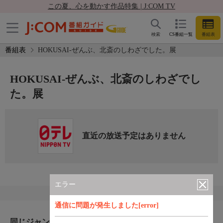
この夏、心を動かす作品特集 | J:COM TV
検索
CS番組一覧
番組表
番組表
HOKUSAI-ぜんぶ、北斎のしわざでした。展
HOKUSAI-ぜんぶ、北斎のしわざでし
た。展
直近の放送予定はありません
エラー
通信に問題が発生しました[error]
同じジャンルのおすすめ番組