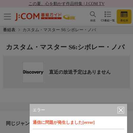
この夏、心を動かす作品特集 | J:COM TV
検索
CS番組一覧
番組表
番組表
カスタム・マスター S6:シボレー・ノバ
カスタム・マスター S6:シボレー・ノバ
直近の放送予定はありません
エラー
通信に問題が発生しました[error]
同じジャンルのおすすめ番組