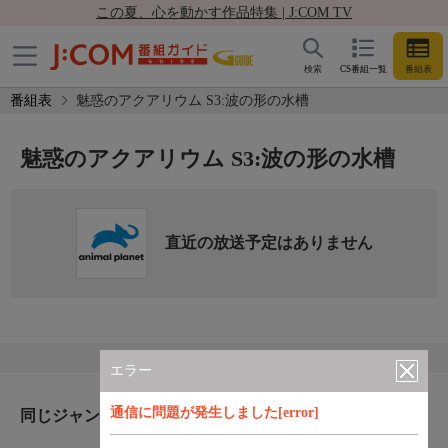
この夏、心を動かす作品特集 | J:COM TV
検索
CS番組一覧
番組表
番組表
魅惑のアクアリウム S3:波の形の水槽
魅惑のアクアリウム S3:波の形の水槽
直近の放送予定はありません
エラー
通信に問題が発生しました[error]
同じジャンルのおすすめ番組