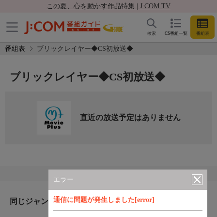
この夏、心を動かす作品特集 | J:COM TV
検索
CS番組一覧
番組表
番組表
ブリックレイヤー◆CS初放送◆
ブリックレイヤー◆CS初放送◆
直近の放送予定はありません
エラー
通信に問題が発生しました[error]
同じジャンルのおすすめ番組