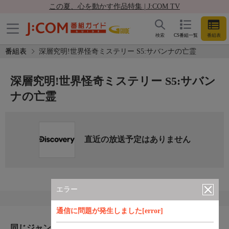
この夏、心を動かす作品特集 | J:COM TV
検索
CS番組一覧
番組表
番組表
深層究明!世界怪奇ミステリー S5:サバンナの亡霊
深層究明!世界怪奇ミステリー S5:サバン
ナの亡霊
直近の放送予定はありません
エラー
通信に問題が発生しました[error]
同じジャンルのおすすめ番組