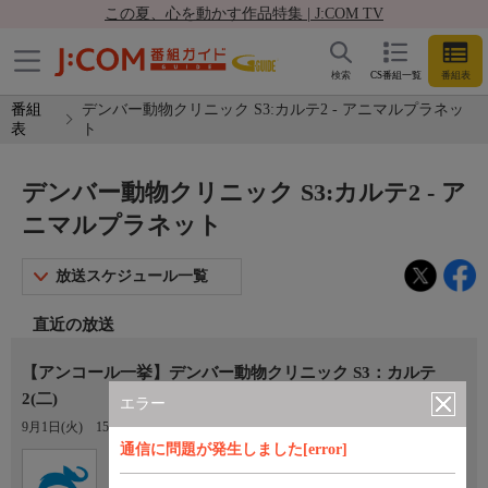
この夏、心を動かす作品特集 | J:COM TV
検索
CS番組一覧
番組表
番組
デンバー動物クリニック S3:カルテ2 - アニマルプラネッ
表
ト
デンバー動物クリニック S3:カルテ2 - ア
ニマルプラネット
放送スケジュール一覧
直近の放送
【アンコール一挙】デンバー動物クリニック S3：カルテ
2(二)
エラー
9月1日(火)
15:00〜16:00
通信に問題が発生しました[error]
Ch.653
アニマルプラネット