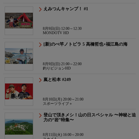
えみつんキャンプ！ #1
8月9日(日) 12:00～12:30
MONDOTV HD
[新]のべ竿ノトビラ 5 高橋哲也×福江島の海
8月9日(日) 21:00～22:00
釣りビジョンHD
嵐と松本 #249
8月10日(月) 20:00～21:00
スポーツライブ＋
登山で頂きメシ！山の日スペシャル 〜神秘と迫
力の“岩”特集〜
8月11日(火) 16:00～20:00
スカイA