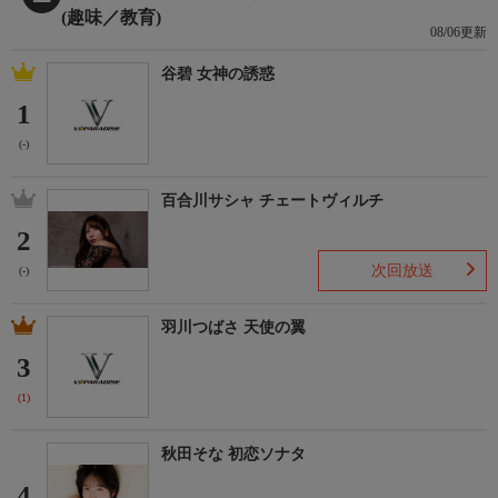
(趣味／教育)
08/06更新
谷碧 女神の誘惑
1
(-)
百合川サシャ チェートヴィルチ
2
次回放送
(-)
羽川つばさ 天使の翼
3
(1)
秋田そな 初恋ソナタ
4