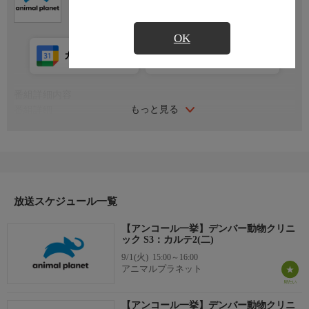
OK
カレンダー登録
アプリ視聴
放送前
番組詳細内容
もっと見る
番組詳細
ロッキー山脈のふもと、コロラド州デンバーで一番多忙な獣医師
と言われるジェフ先生。首の病気が悪化した犬が緊急搬送されて
きた。奇妙な病状を抱えたウサギや救助されたミニチュアドンキ
ー２頭なども病院に連れて来られ、今日もクリニックは大忙し！
放送スケジュール一覧
【アンコール一挙】デンバー動物クリニ
ック S3：カルテ2(二)
9/1(火)
15:00～16:00
アニマルプラネット
【アンコール一挙】デンバー動物クリニ