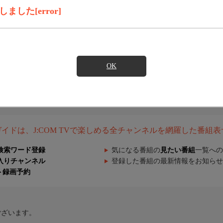
した[error]
OK
組ガイドは、J:COM TVで楽しめる全チャンネルを網羅した番組
検索ワード登録
気になる番組の
見たい番組
一覧への
入りチャンネル
登録した番組の最新情報をお知らせ
ト録画予約
ございます。