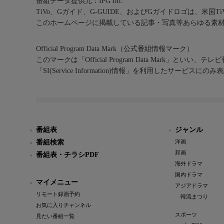
番組データ提供元：IPG Inc.
TiVo、Gガイド、G-GUIDE、およびGガイドロゴは、米国T
このホームページに掲載している記事・写真等あらゆる素
Official Program Data Mark（公式番組情報マーク）
このマークは「Official Program Data Mark」といい
「SI(Service Information)情報」を利用したサービ
番組表
ジャンル
番組検索
洋画
邦画
番組表・チラシPDF
海外ドラマ
国内ドラマ
マイメニュー
アジアドラマ
リモート録画予約
韓流まつり
お気に入りチャンネル
スポーツ
見たい番組一覧