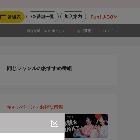
CS番組一覧
加入案内
番組表
地域変更
ログイン
設定地域：
東京 東エリア
同じジャンルのおすすめ番組
キャンペーン・お得な情報