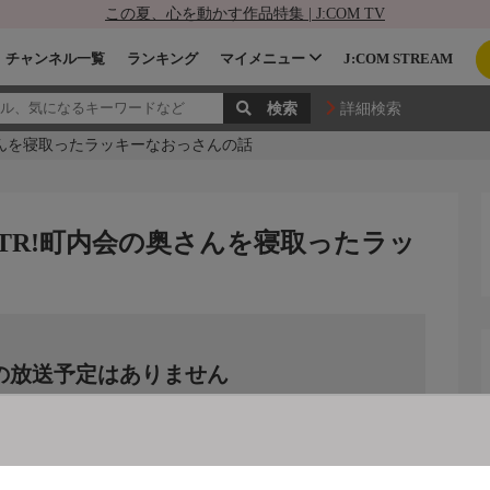
この夏、心を動かす作品特集 | J:COM TV
チャンネル一覧
ランキング
マイメニュー
J:COM STREAM
詳細検索
さんを寝取ったラッキーなおっさんの話
TR!町内会の奥さんを寝取ったラッ
の放送予定はありません