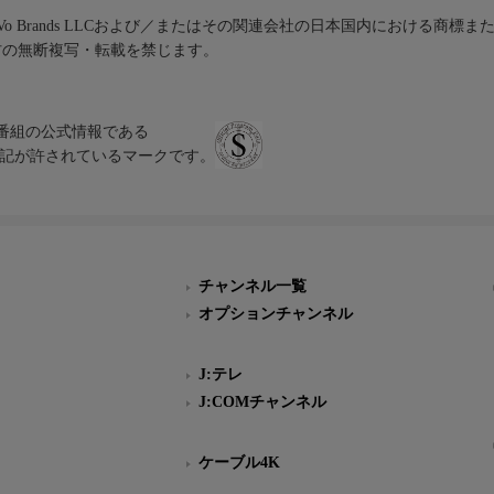
iVo Brands LLCおよび／またはその関連会社の日本国内における商標
材の無断複写・転載を禁じます。
、テレビ番組の公式情報である
スにのみ表記が許されているマークです。
チャンネル一覧
オプションチャンネル
J:テレ
J:COMチャンネル
ケーブル4K