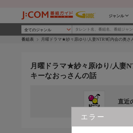
ジャンル
番組表
月曜ドラマ★紗々原ゆり/人妻NTR!町内会の奥
月曜ドラマ★紗々原ゆり/人妻N
キーなおっさんの話
直近
エラー