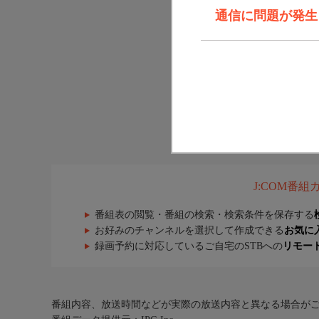
通信に問題が発生しま
J:COM番
番組表の閲覧・番組の検索・検索条件を保存する
お好みのチャンネルを選択して作成できる
お気に
録画予約に対応しているご自宅のSTBへの
リモー
番組内容、放送時間などが実際の放送内容と異なる場合が