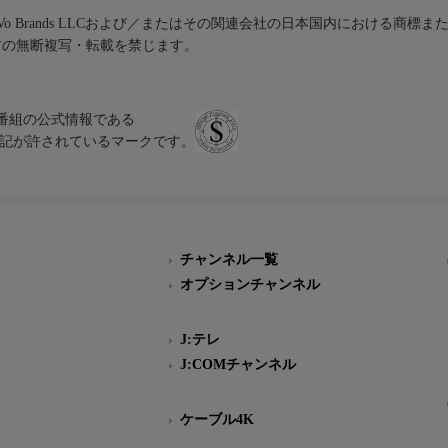
iVo Brands LLCおよび／またはその関連会社の日本国内における商標
材の無断複写・転載を禁じます。
、テレビ番組の公式情報である
スにのみ表記が許されているマークです。
チャンネル一覧
オプションチャンネル
J:テレ
J:COMチャンネル
ケーブル4K