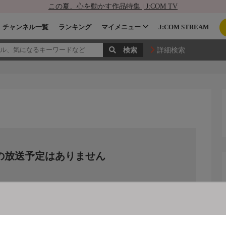
この夏、心を動かす作品特集 | J:COM TV
チャンネル一覧
ランキング
マイメニュー
J:COM STREAM
詳細検索
の放送予定はありません