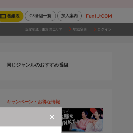
CS番組一覧
加入案内
番組表
地域変更
ログイン
設定地域：
東京 東エリア
同じジャンルのおすすめ番組
キャンペーン・お得な情報