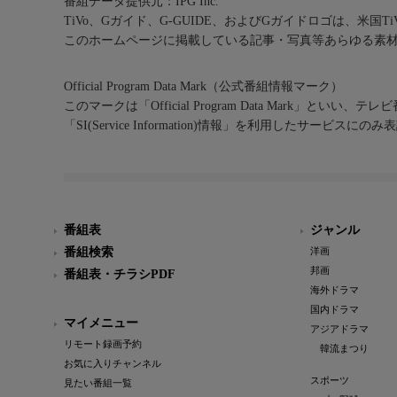
番組データ提供元：IPG Inc.
TiVo、Gガイド、G-GUIDE、およびGガイドロゴは、米国T
このホームページに掲載している記事・写真等あらゆる素
Official Program Data Mark（公式番組情報マーク）
このマークは「Official Program Data Mark」といい
「SI(Service Information)情報」を利用したサービ
番組表
ジャンル
番組検索
洋画
邦画
番組表・チラシPDF
海外ドラマ
国内ドラマ
マイメニュー
アジアドラマ
リモート録画予約
韓流まつり
お気に入りチャンネル
スポーツ
見たい番組一覧