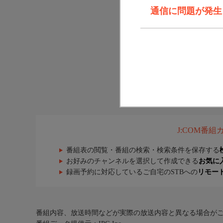
通信に問題が発生しま
J:COM番
番組表の閲覧・番組の検索・検索条件を保存する
お好みのチャンネルを選択して作成できる
お気に
録画予約に対応しているご自宅のSTBへの
リモー
番組内容、放送時間などが実際の放送内容と異なる場合が