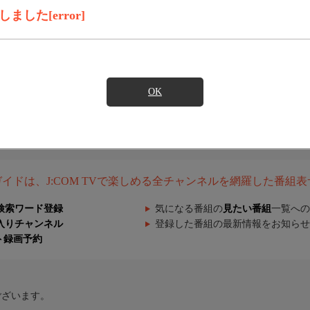
した[error]
OK
組ガイドは、J:COM TVで楽しめる全チャンネルを網羅した番組
検索ワード登録
気になる番組の
見たい番組
一覧への
入りチャンネル
登録した番組の最新情報をお知らせ
ト録画予約
ございます。