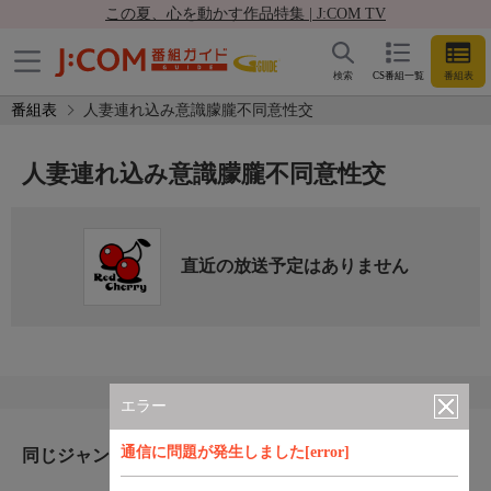
この夏、心を動かす作品特集 | J:COM TV
検索
CS番組一覧
番組表
番組表
人妻連れ込み意識朦朧不同意性交
人妻連れ込み意識朦朧不同意性交
直近の放送予定はありません
エラー
通信に問題が発生しました[error]
同じジャンルのおすすめ番組