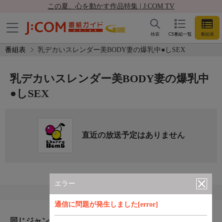
この夏、心を動かす作品特集 | J:COM TV
検索
CS番組一覧
番組表
番組表
乳デカいスレンダー美BODY妻の爆乳中●しSEX
乳デカいスレンダー美BODY妻の爆乳中
●しSEX
直近の放送予定はありません
エラー
通信に問題が発生しました[error]
同じジャンルのおすすめ番組