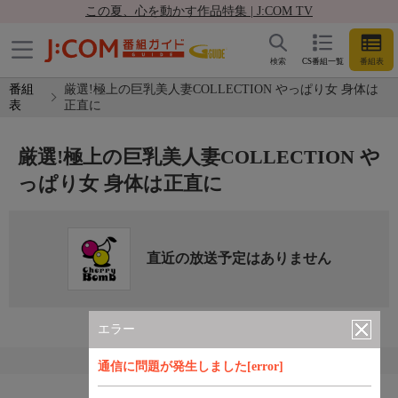
この夏、心を動かす作品特集 | J:COM TV
検索
CS番組一覧
番組表
番組
厳選!極上の巨乳美人妻COLLECTION やっぱり女 身体は
表
正直に
厳選!極上の巨乳美人妻COLLECTION や
っぱり女 身体は正直に
直近の放送予定はありません
エラー
通信に問題が発生しました[error]