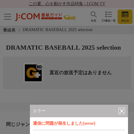
この夏、心を動かす作品特集 | J:COM TV
検索
CS番組一覧
番組表
DRAMATIC BASEBALL 2025 selection
番組表
DRAMATIC BASEBALL 2025 selection
直近の放送予定はありません
エラー
通信に問題が発生しました[error]
同じジャンルのおすすめ番組