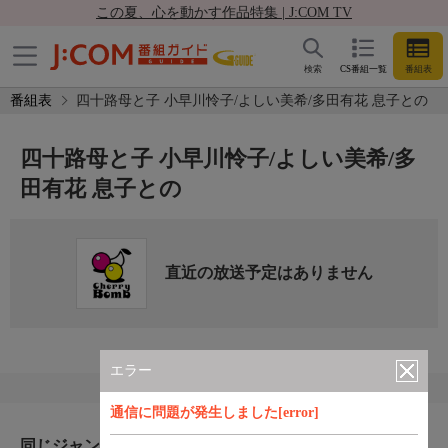
この夏、心を動かす作品特集 | J:COM TV
検索
CS番組一覧
番組表
番組表
四十路母と子 小早川怜子/よしい美希/多田有花 息子との
四十路母と子 小早川怜子/よしい美希/多
田有花 息子との
直近の放送予定はありません
エラー
通信に問題が発生しました[error]
同じジャンルのおすすめ番組