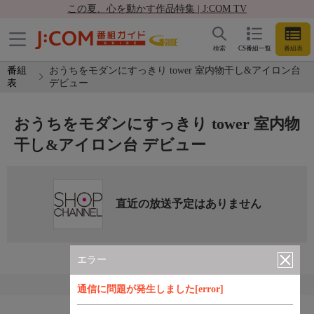
この夏、心を動かす作品特集 | J:COM TV
検索
CS番組一覧
番組表
番組
おうちをモダンにすっきり tower 室内物干し&アイロン台
表
デビュー
おうちをモダンにすっきり tower 室内物
干し&アイロン台 デビュー
直近の放送予定はありません
エラー
通信に問題が発生しました[error]