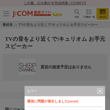
この夏、心を動かす作品特集 | J:COM TV
検索
CS番組一覧
番組表
番組表
TVの音をより近くで!キュリオム お手元スピーカー
TVの音をより近くで!キュリオム お手元
スピーカー
直近の放送予定はありません
エラー
通信に問題が発生しました[error]
同じジャンルのおすすめ番組