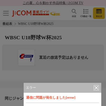
この夏、心を動かす作品特集 | J:COM TV
検索
CS番組一覧
番組表
番組表
WBSC U18野球W杯2025
WBSC U18野球W杯2025
直近の放送予定はありません
エラー
通信に問題が発生しました[error]
同じジャンルのおすすめ番組