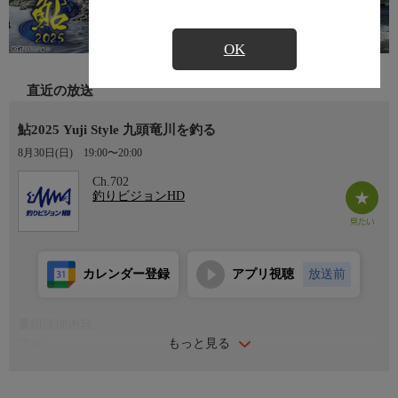
OK
直近の放送
鮎2025 Yuji Style 九頭竜川を釣る
8月30日(日)
19:00〜20:00
Ch.702
釣りビジョンHD
カレンダー登録
アプリ視聴
放送前
番組詳細内容
もっと見る
詳細
今回の『Yuji Style』は九頭竜川が舞台。豪快な瀬釣りの印象が強
い川だが、今回訪れた勝山エリアではまた違った釣りが楽しめる