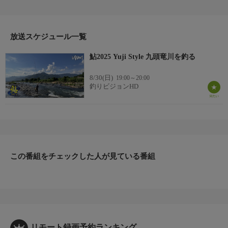
と評判。しかし、思わぬ悪条件で苦戦！？
多くの河川が渇水に悩まされた2025年夏。さらに、人気エリア
ゆえの釣り荒れが祐次を襲う。そんな悪条件を攻略するカギにな
ったのは、持ち前の機動力と泳がせ釣りだった。
放送スケジュール一覧
＊出演者：高橋祐次＊初回放送：2025/9/22
鮎2025 Yuji Style 九頭竜川を釣る
8/30(日)
19:00～20:00
釣りビジョンHD
この番組をチェックした人が見ている番組
リモート録画予約ランキング