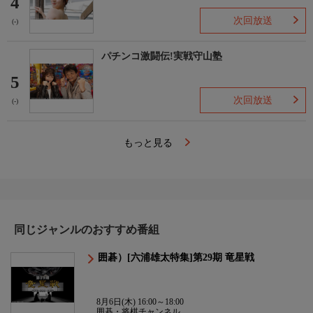
4
次回放送
(-)
パチンコ激闘伝!実戦守山塾
5
次回放送
(-)
もっと見る
同じジャンルのおすすめ番組
囲碁）[六浦雄太特集]第29期 竜星戦
8月6日(木) 16:00～18:00
囲碁・将棋チャンネル