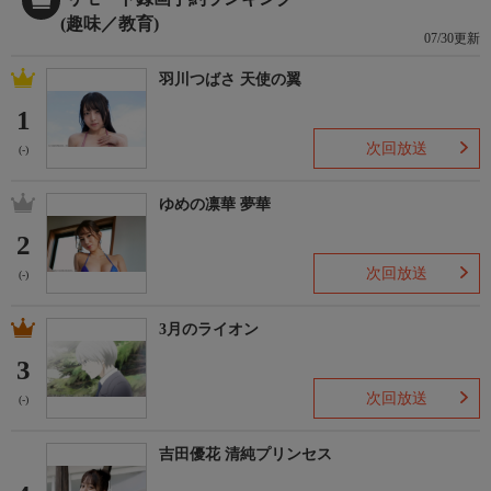
(趣味／教育)
07/30更新
羽川つばさ 天使の翼
1
次回放送
(-)
ゆめの凛華 夢華
2
次回放送
(-)
3月のライオン
3
次回放送
(-)
吉田優花 清純プリンセス