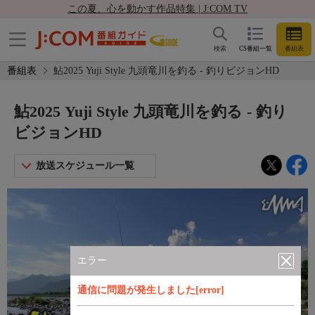
この夏、心を動かす作品特集 | J:COM TV
検索
CS番組一覧
番組表
番組表
鮎2025 Yuji Style 九頭竜川を釣る - 釣りビジョンHD
鮎2025 Yuji Style 九頭竜川を釣る - 釣り
ビジョンHD
放送スケジュール一覧
エラー
通信に問題が発生しました[error]