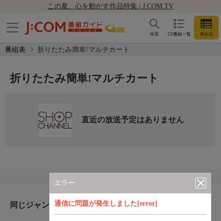
この夏、心を動かす作品特集 | J:COM TV
検索
CS番組一覧
番組表
番組表
折りたたみ簡単!マルチカート
折りたたみ簡単!マルチカート
直近の放送予定はありません
エラー
通信に問題が発生しました[error]
同じジャンルのおすすめ番組