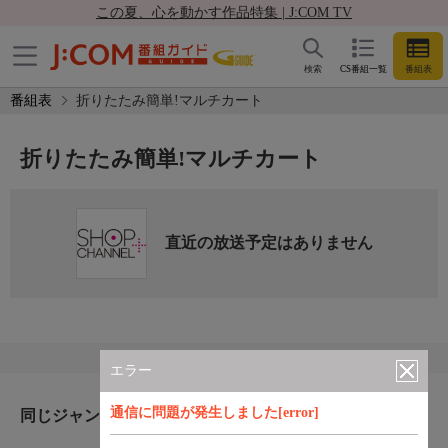
この夏、心を動かす作品特集 | J:COM TV
検索
CS番組一覧
番組表
番組表
折りたたみ簡単!マルチカート
折りたたみ簡単!マルチカート
直近の放送予定はありません
エラー
通信に問題が発生しました[error]
同じジャンルのおすすめ番組