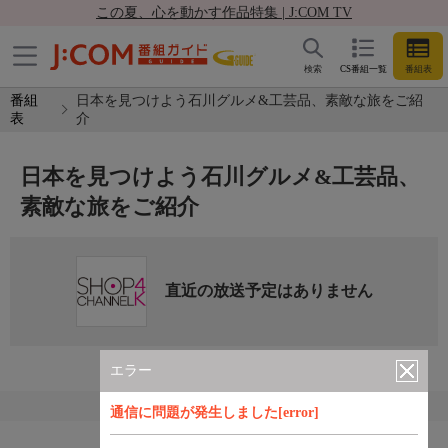
この夏、心を動かす作品特集 | J:COM TV
検索
CS番組一覧
番組表
番組
日本を見つけよう石川グルメ&工芸品、素敵な旅をご紹
表
介
日本を見つけよう石川グルメ&工芸品、
素敵な旅をご紹介
直近の放送予定はありません
エラー
通信に問題が発生しました[error]