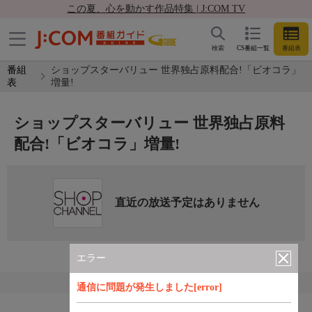
この夏、心を動かす作品特集 | J:COM TV
検索
CS番組一覧
番組表
番組
ショップスターバリュー 世界独占原料配合!「ビオコラ」
表
増量!
ショップスターバリュー 世界独占原料
配合!「ビオコラ」増量!
直近の放送予定はありません
エラー
通信に問題が発生しました[error]