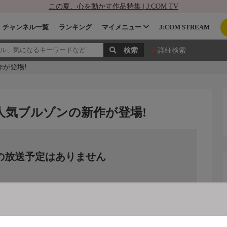
この夏、心を動かす作品特集 | J:COM TV
チャンネル一覧
ランキング
マイメニュー
J:COM STREAM
詳細検索
作が登場!
人気ブルゾンの新作が登場!
の放送予定はありません