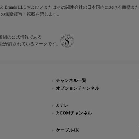
iVo Brands LLCおよび／またはその関連会社の日本国内における商標
材の無断複写・転載を禁じます。
、テレビ番組の公式情報である
スにのみ表記が許されているマークです。
チャンネル一覧
オプションチャンネル
J:テレ
J:COMチャンネル
ケーブル4K