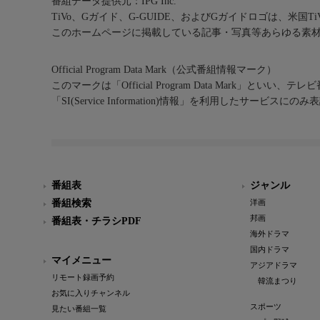
番組データ提供元：IPG Inc.
TiVo、Gガイド、G-GUIDE、およびGガイドロゴは、米国T
このホームページに掲載している記事・写真等あらゆる素
Official Program Data Mark（公式番組情報マーク）
このマークは「Official Program Data Mark」といい
「SI(Service Information)情報」を利用したサービ
番組表
ジャンル
番組検索
洋画
邦画
番組表・チラシPDF
海外ドラマ
国内ドラマ
マイメニュー
アジアドラマ
リモート録画予約
韓流まつり
お気に入りチャンネル
スポーツ
見たい番組一覧