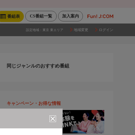
CS番組一覧
加入案内
番組表
地域変更
ログイン
設定地域：
東京 東エリア
同じジャンルのおすすめ番組
キャンペーン・お得な情報