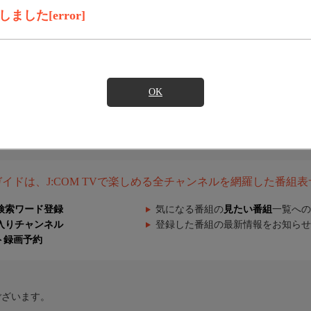
した[error]
OK
組ガイドは、J:COM TVで楽しめる全チャンネルを網羅した番組
検索ワード登録
気になる番組の
見たい番組
一覧への
入りチャンネル
登録した番組の最新情報をお知らせ
ト録画予約
ございます。