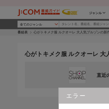
ジャンル
番組表
心がトキメク服 ルクオーレ 大人気ブルゾンの新
心がトキメク服 ルクオーレ 大
直近
エラー