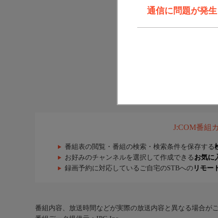
通信に問題が発生しま
J:COM番
番組表の閲覧・番組の検索・検索条件を保存する
お好みのチャンネルを選択して作成できる
お気に
録画予約に対応しているご自宅のSTBへの
リモー
番組内容、放送時間などが実際の放送内容と異なる場合が