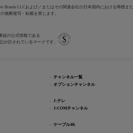
iVo Brands LLCおよび／またはその関連会社の日本国内における商標
材の無断複写・転載を禁じます。
、テレビ番組の公式情報である
スにのみ表記が許されているマークです。
チャンネル一覧
オプションチャンネル
J:テレ
J:COMチャンネル
ケーブル4K