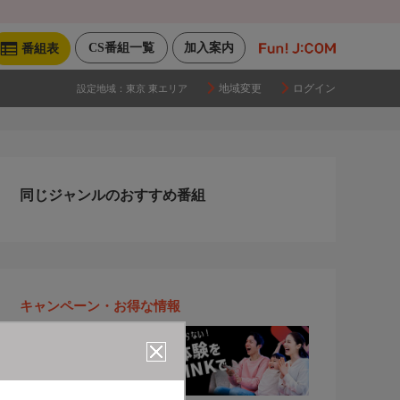
CS番組一覧
加入案内
番組表
地域変更
ログイン
設定地域：
東京 東エリア
同じジャンルのおすすめ番組
キャンペーン・お得な情報