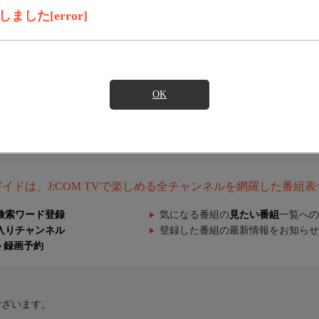
した[error]
OK
組ガイドは、J:COM TVで楽しめる全チャンネルを網羅した番組
検索ワード登録
気になる番組の
見たい番組
一覧への
入りチャンネル
登録した番組の最新情報をお知らせ
ト録画予約
ございます。