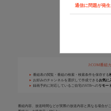
通信に問題が発生しま
J:COM番
番組表の閲覧・番組の検索・検索条件を保存する
お好みのチャンネルを選択して作成できる
お気に
録画予約に対応しているご自宅のSTBへの
リモー
番組内容、放送時間などが実際の放送内容と異なる場合が