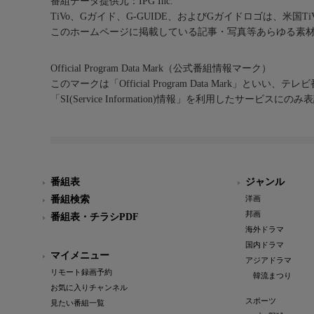
番組データ提供元：IPG Inc.
TiVo、Gガイド、G-GUIDE、およびGガイドロゴは、米国T
このホームページに掲載している記事・写真等あらゆる素
Official Program Data Mark（公式番組情報マーク）
このマークは「Official Program Data Mark」といい
「SI(Service Information)情報」を利用したサービ
番組表
ジャンル
番組検索
洋画
邦画
番組表・チラシPDF
海外ドラマ
国内ドラマ
マイメニュー
アジアドラマ
リモート録画予約
韓流まつり
お気に入りチャンネル
スポーツ
見たい番組一覧