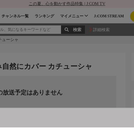
この夏、心を動かす作品特集 | J:COM TV
チャンネル一覧
ランキング
マイメニュー
J:COM STREAM
詳細検索
チューシャ
み自然にカバー カチューシャ
の放送予定はありません