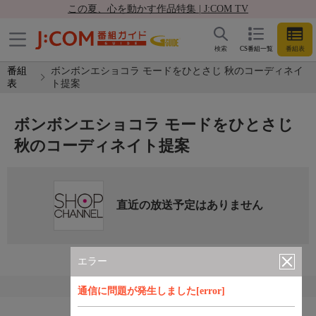
この夏、心を動かす作品特集 | J:COM TV
検索
CS番組一覧
番組表
番組
ボンボンエショコラ モードをひとさじ 秋のコーディネイ
表
ト提案
ボンボンエショコラ モードをひとさじ
秋のコーディネイト提案
直近の放送予定はありません
エラー
通信に問題が発生しました[error]