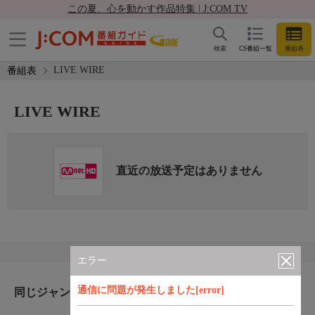
この夏、心を動かす作品特集 | J:COM TV
検索
CS番組一覧
番組表
LIVE WIRE
番組表
LIVE WIRE
直近の放送予定はありません
エラー
通信に問題が発生しました[error]
同じジャンルのおすすめ番組