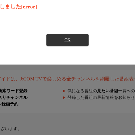
した[error]
OK
組ガイドは、J:COM TVで楽しめる全チャンネルを網羅した番組
検索ワード登録
気になる番組の
見たい番組
一覧への
入りチャンネル
登録した番組の最新情報をお知らせ
ト録画予約
ございます。