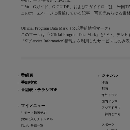
番組データ提供元：IPG Inc.
TiVo、Gガイド、G-GUIDE、およびGガイドロゴは、米国T
このホームページに掲載している記事・写真等あらゆる素
Official Program Data Mark（公式番組情報マーク）
このマークは「Official Program Data Mark」といい
「SI(Service Information)情報」を利用したサービ
番組表
ジャンル
番組検索
洋画
邦画
番組表・チラシPDF
海外ドラマ
国内ドラマ
マイメニュー
アジアドラマ
リモート録画予約
韓流まつり
お気に入りチャンネル
スポーツ
見たい番組一覧