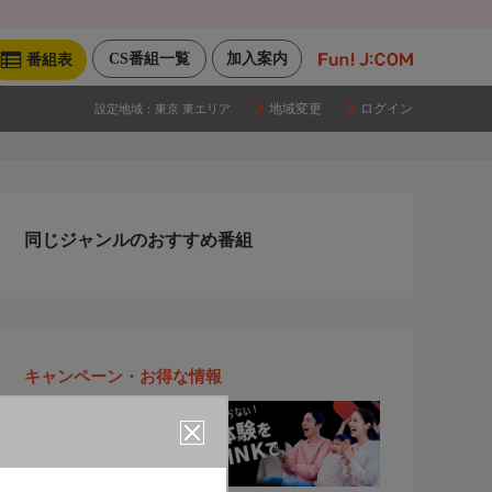
CS番組一覧
加入案内
番組表
地域変更
ログイン
設定地域：
東京 東エリア
同じジャンルのおすすめ番組
キャンペーン・お得な情報