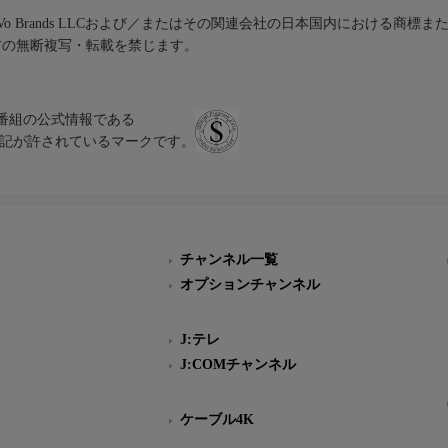
iVo Brands LLCおよび／またはその関連会社の日本国内における商標
材の無断複写・転載を禁じます。
、テレビ番組の公式情報である
スにのみ表記が許されているマークです。
チャンネル一覧
オプションチャンネル
J:テレ
J:COMチャンネル
ケーブル4K