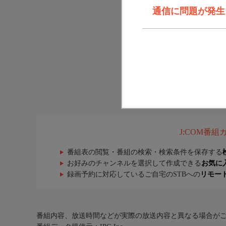
通信に問題が発生しま
J:COM番
番組表の閲覧・番組の検索・検索条件を保存する
お好みのチャンネルを選択して作成できる
お気に
録画予約に対応しているご自宅のSTBへの
リモー
番組内容、放送時間などが実際の放送内容と異なる場合が