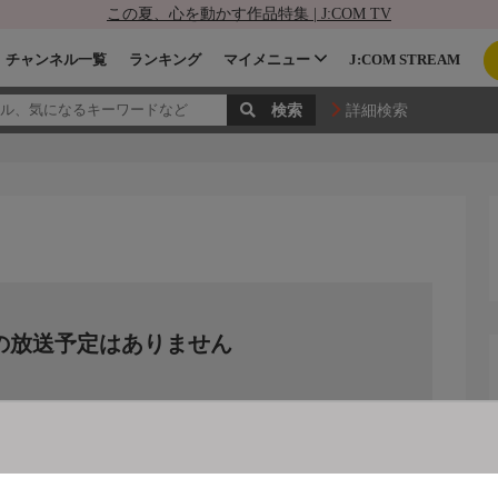
この夏、心を動かす作品特集 | J:COM TV
チャンネル一覧
ランキング
マイメニュー
J:COM STREAM
詳細検索
の放送予定はありません